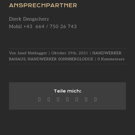
ANSPRECHPARTNER
Dierk Dengscherz
Mobil +43 664 / 750 26 743
Von
Josef Nothegger
|
Oktober 29th, 2021
|
HANDWERKER
BAHAUS
,
HANDWERKER SONNBERGLODGE
|
0 Kommentare
Teile mich:
Facebook
X
Reddit
LinkedIn
WhatsApp
Pinterest
E-
Mail