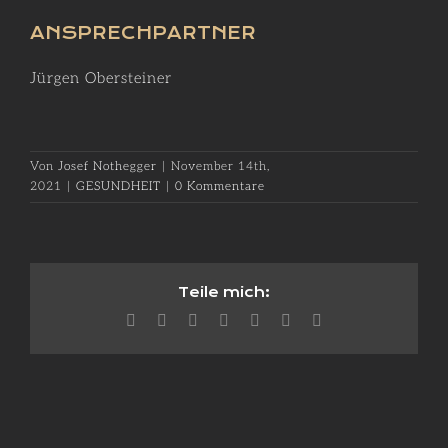
ANSPRECHPARTNER
Jürgen Obersteiner
Von
Josef Nothegger
|
November 14th,
2021
|
GESUNDHEIT
|
0 Kommentare
Teile mich:
Facebook
X
Reddit
LinkedIn
WhatsApp
Pinterest
E-
Mail