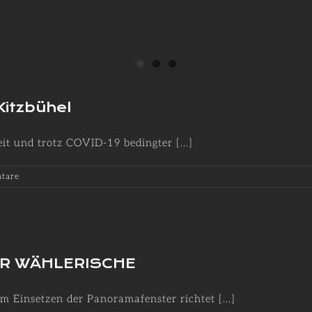
Kitzbühel
t und trotz COVID-19 bedingter [...]
tare
ÜR WÄHLERISCHE
Einsetzen der Panoramafenster richtet [...]