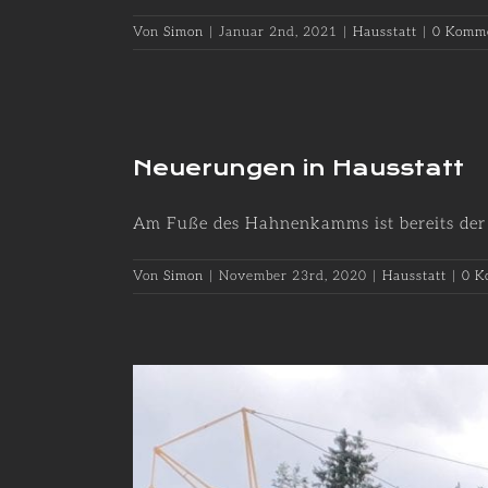
Von
Simon
|
Januar 2nd, 2021
|
Hausstatt
|
0 Komm
Neuerungen in Hausstatt
Am Fuße des Hahnenkamms ist bereits der am
Von
Simon
|
November 23rd, 2020
|
Hausstatt
|
0 K