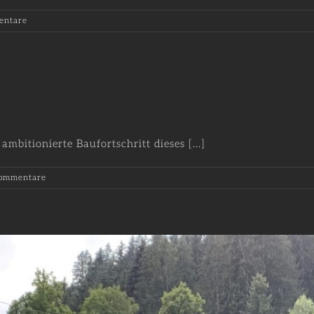
entare
bitionierte Baufortschritt dieses [...]
ommentare