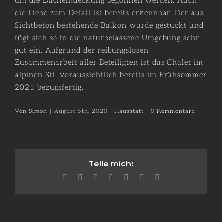
um die Dacheindeckung begonnen werden. Auch
die Liebe zum Detail ist bereits erkennbar; Der aus
Sichtbeton bestehende Balkon wurde gestuckt und
fügt sich so in die naturbelassene Umgebung sehr
gut ein. Aufgrund der reibungslosen
Zusammenarbeit aller Beteiligten ist das Chalet im
alpinen Stil voraussichtlich bereits im Frühsommer
2021 bezugsfertig.
Von
Simon
|
August 5th, 2020
|
Hausstatt
|
0 Kommentare
Teile mich:
Facebook
X
Reddit
LinkedIn
WhatsApp
Pinterest
E-
Mail