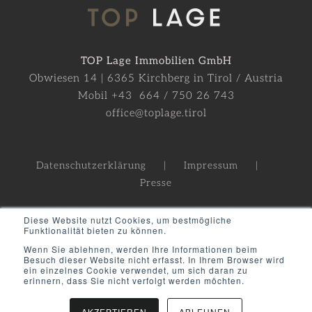
TOP Lage Immobilien GmbH
Obwiesen 14 | 6365 Kirchberg in Tirol / Austria
Mobil +43 664 / 750 26 743
office@toplage.tirol
Datenschutzerklärung
Impressum
Presse
Diese Website nutzt Cookies, um bestmögliche
Funktionalität bieten zu können.
Wenn Sie ablehnen, werden Ihre Informationen beim
Besuch dieser Website nicht erfasst. In Ihrem Browser wird
ein einzelnes Cookie verwendet, um sich daran zu
erinnern, dass Sie nicht verfolgt werden möchten.
©
2021
| All Rights Reserved |
TOPLAGE
Immobilien GmbH
AKZEPTIEREN
ABLEHNEN