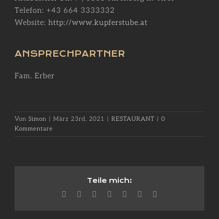
Telefon: +43
664 3333332
Website:
http://www.kupferstube.at
ANSPRECHPARTNER
Fam. Erber
Von
Simon
|
März 23rd, 2021
|
RESTAURANT
|
0
Kommentare
Teile mich:
Facebook
X
Reddit
LinkedIn
WhatsApp
Pinterest
E-
Mail