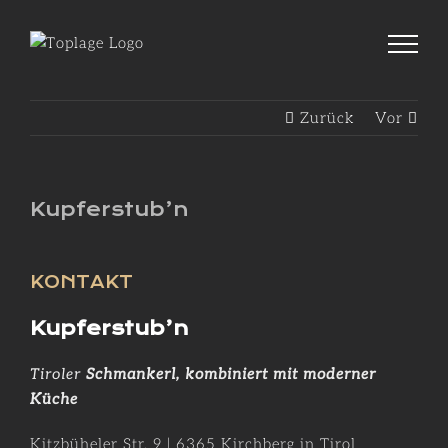
Zum
Inhalt
springen
Zurück
Vor
Kupferstub’n
KONTAKT
Kupferstub’n
Tiroler
Schmankerl, kombiniert mit moderner
Küche
Kitzbüheler Str. 9 | 6365 Kirchberg in Tirol