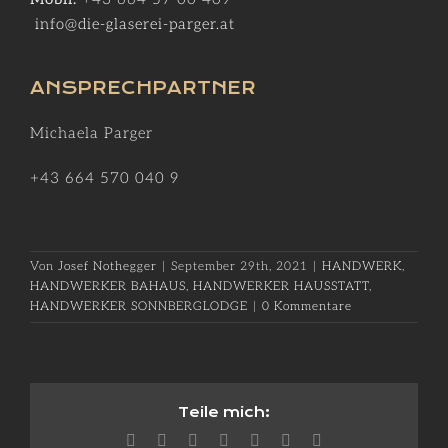
info@die-glaserei-parger.at
ANSPRECHPARTNER
Michaela Parger
+43 664 570 040 9
Von
Josef Nothegger
|
September 29th, 2021
|
HANDWERK
,
HANDWERKER BAHAUS
,
HANDWERKER HAUSSTATT
,
HANDWERKER SONNBERGLODGE
|
0 Kommentare
Teile mich:
Facebook
X
Reddit
LinkedIn
WhatsApp
Pinterest
E-