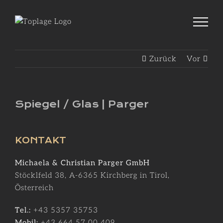
Zum
Inhalt
springen
Zurück
Vor
Spiegel / Glas | Parger
KONTAKT
Michaela & Christian Parger GmbH
Stöcklfeld 38, A-6365 Kirchberg in Tirol,
Österreich
Tel.:
+43 5357 35753
Mobil:
+43 664 57 00 409