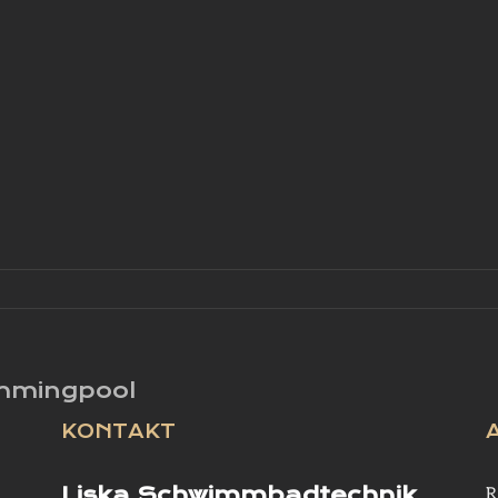
mmingpool
KONTAKT
Liska Schwimmbadtechnik
R