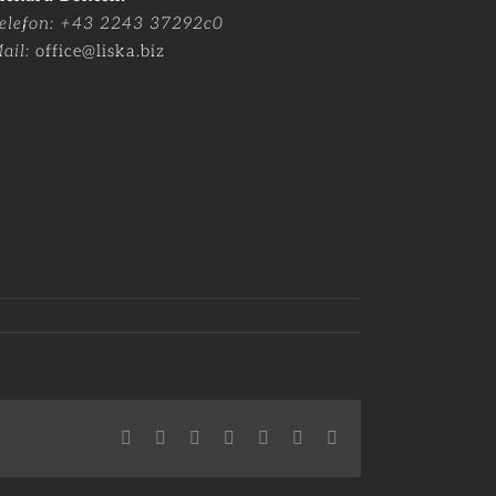
elefon: +43 2243 37292c0
ail:
office@liska.biz
Facebook
X
Reddit
LinkedIn
WhatsApp
Pinterest
E-
Mail