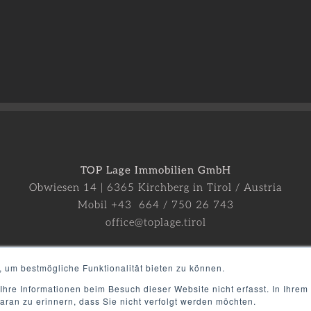
TOP Lage Immobilien GmbH
Obwiesen 14 | 6365 Kirchberg in Tirol / Austria
Mobil +43 664 / 750 26 743
office@toplage.tirol
, um bestmögliche Funktionalität bieten zu können.
Datenschutzerklärung
Impressum
Presse
hre Informationen beim Besuch dieser Website nicht erfasst. In Ihrem
aran zu erinnern, dass Sie nicht verfolgt werden möchten.