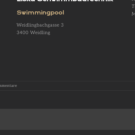
T
Swimmingpool
M
Weidlingbachgasse 3
3400 Weidling
mmentare