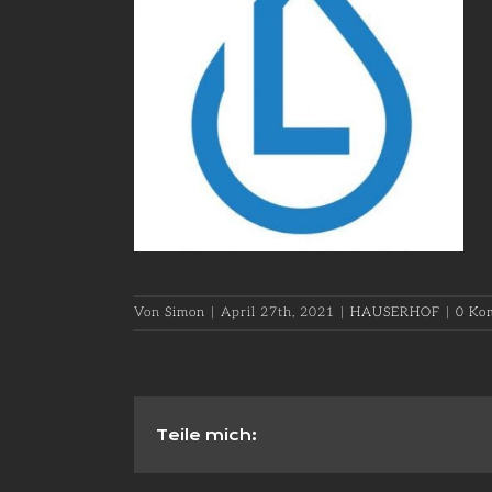
Von
Simon
|
April 27th, 2021
|
HAUSERHOF
|
0 Ko
Teile mich: