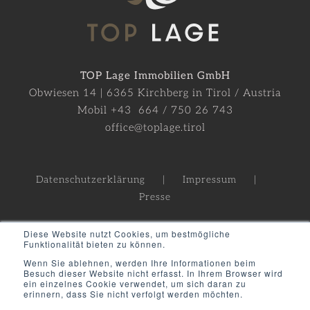
TOP Lage Immobilien GmbH
Obwiesen 14 | 6365 Kirchberg in Tirol / Austria
Mobil +43 664 / 750 26 743
office@toplage.tirol
Datenschutzerklärung
Impressum
Presse
Diese Website nutzt Cookies, um bestmögliche
Funktionalität bieten zu können.
Wenn Sie ablehnen, werden Ihre Informationen beim
Besuch dieser Website nicht erfasst. In Ihrem Browser wird
ein einzelnes Cookie verwendet, um sich daran zu
erinnern, dass Sie nicht verfolgt werden möchten.
©
2021
| All Rights Reserved |
TOPLAGE
Immobilien GmbH