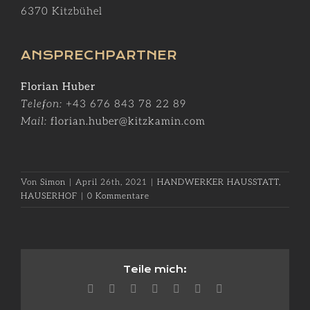
6370 Kitzbühel
ANSPRECHPARTNER
Florian Huber
Telefon:
+43 676 843 78 22 89
Mail:
florian.huber@kitzkamin.com
Von
Simon
|
April 26th, 2021
|
HANDWERKER HAUSSTATT
,
HAUSERHOF
|
0 Kommentare
Teile mich:
Facebook
X
Reddit
LinkedIn
WhatsApp
Pinterest
E-
Mail