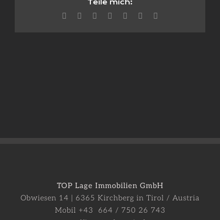
Teile mich:
Facebook
X
Reddit
LinkedIn
WhatsApp
Pinterest
E-
Mail
TOP Lage Immobilien GmbH
Obwiesen 14 | 6365 Kirchberg in Tirol / Austria
Mobil +43 664 / 750 26 743