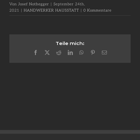
Von
Josef Nothegger
|
September 24th,
2021
|
HANDWERKER HAUSSTATT
|
0 Kommentare
Teile mich:
Facebook
X
Reddit
LinkedIn
WhatsApp
Pinterest
E-
Mail