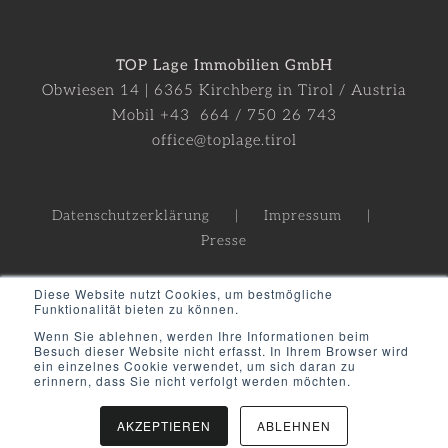
TOP Lage Immobilien GmbH
Obwiesen 14 | 6365 Kirchberg in Tirol / Austria
Mobil +43 664 / 750 26 743
office@toplage.tirol
Datenschutzerklärung
Impressum
Presse
Diese Website nutzt Cookies, um bestmögliche
Funktionalität bieten zu können.
Wenn Sie ablehnen, werden Ihre Informationen beim
Besuch dieser Website nicht erfasst. In Ihrem Browser wird
ein einzelnes Cookie verwendet, um sich daran zu
erinnern, dass Sie nicht verfolgt werden möchten.
©
2021
| All Rights Reserved |
TOPLAGE
Immobilien GmbH
AKZEPTIEREN
ABLEHNEN
LinkedIn
Facebook