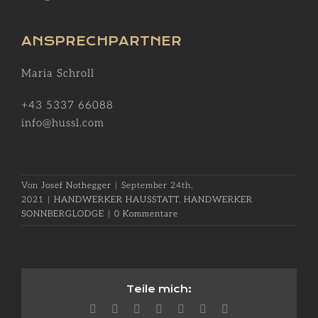
ANSPRECHPARTNER
Maria Schroll
+43 5337 66088
info@hussl.com
Von
Josef Nothegger
|
September 24th,
2021
|
HANDWERKER HAUSSTATT
,
HANDWERKER
SONNBERGLODGE
|
0 Kommentare
Teile mich:
Facebook
X
Reddit
LinkedIn
WhatsApp
Pinterest
E-