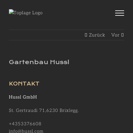
Zum
Inhalt
springen
Zurück
Vor
Gartenbau Hussl
KONTAKT
Hussl GmbH
St. Gertraudi 71,6230 Brixlegg.
+4353376608
info@hussl.com