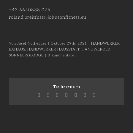
+43 6640838 075
roland.breitfuss@johnsonfitness.eu
Von
Josef Nothegger
|
Oktober 29th, 2021
|
HANDWERKER
BAHAUS
,
HANDWERKER HAUSSTATT
,
HANDWERKER
SONNBERGLODGE
|
0 Kommentare
Teile mich:
Facebook
X
Reddit
LinkedIn
WhatsApp
Pinterest
E-
Mail