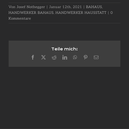
Von
Josef Nothegger
|
Januar 12th, 2021
|
BAHAUS
,
HANDWERKER BAHAUS
,
HANDWERKER HAUSSTATT
|
0
Kommentare
Teile mich:
Facebook
X
Reddit
LinkedIn
WhatsApp
Pinterest
E-
Mail