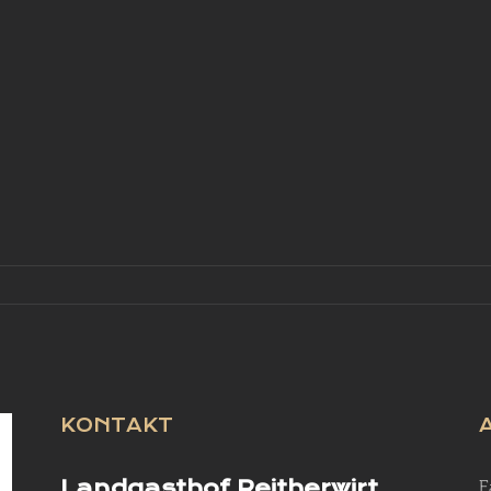
KONTAKT
Landgasthof Reitherwirt
F