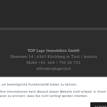
TOP Lage Immobilien GmbH
Obwiesen 14 | 6365 Kirchberg in Tirol / Austria
Mobil +43 664 / 750 26 743
office@toplage.tirol
, um bestmögliche Funktionalität bieten zu können.
Datenschutzerklärung
Impressum
Presse
hre Informationen beim Besuch dieser Website nicht erfasst. In Ihrem
aran zu erinnern, dass Sie nicht verfolgt werden möchten.
AKZEPT