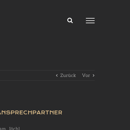
Zurück
Vor
ANSPRECHPARTNER
am. Jöchl