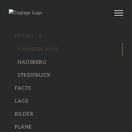
Zum
Inhalt
springen
HOME
HAHNENKAMM
HAUSBERG
STREIFBLICK
FACTS
LAGE
BILDER
PLÄNE