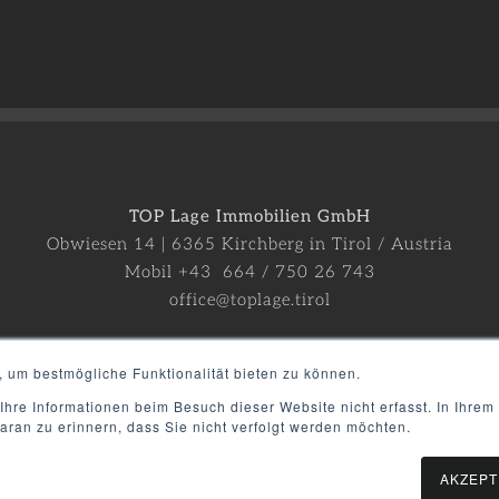
TOP Lage Immobilien GmbH
Obwiesen 14 | 6365 Kirchberg in Tirol / Austria
Mobil +43 664 / 750 26 743
office@toplage.tirol
, um bestmögliche Funktionalität bieten zu können.
Datenschutzerklärung
Impressum
Presse
hre Informationen beim Besuch dieser Website nicht erfasst. In Ihrem
aran zu erinnern, dass Sie nicht verfolgt werden möchten.
AKZEPT
 |
TOPLAGE
Immobilien GmbH