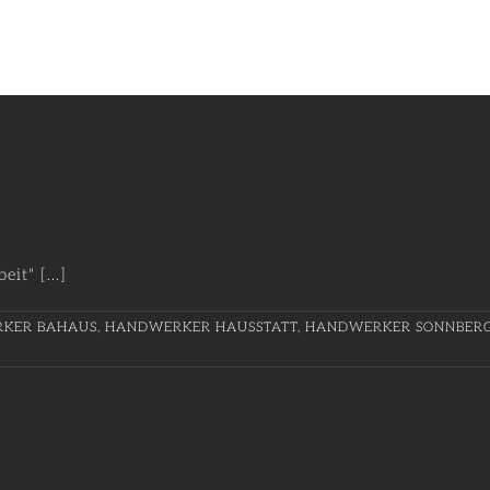
t" [...]
KER BAHAUS
,
HANDWERKER HAUSSTATT
,
HANDWERKER SONNBER