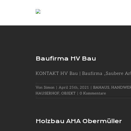
Zum
Inhalt
springen
Baufirma HV Bau
KONTAKT HV Bau | Baufirma „Saubere Arbei
Von
Simon
|
April 25th, 2021
|
BAHAUS
,
HANDWER
HAUSERHOF
,
OBJEKT
|
0 Kommentare
Holzbau AHA Obermüller